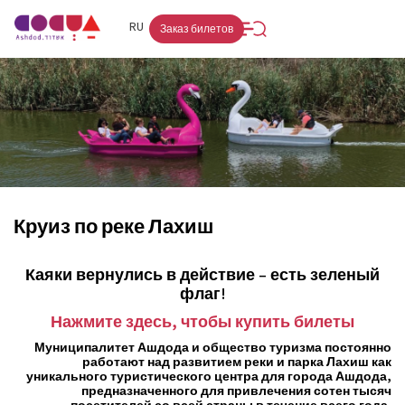
FR
RU
HE
Заказ билетов
Круиз по реке Лахиш
Каяки вернулись в действие – есть зеленый
флаг!
Нажмите здесь, чтобы купить билеты
Муниципалитет Ашдода и общество туризма постоянно
работают над развитием реки и парка Лахиш как
уникального туристического центра для города Ашдода,
предназначенного для привлечения сотен тысяч