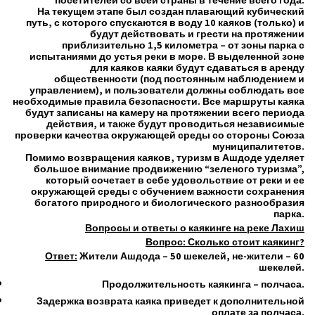
посетителей со всей страны в течение всего года.
На текущем этапе был создан плавающий кубический
путь, с которого спускаются в воду 10 каяков (только) и
будут действовать и грести на протяжении
приблизительно 1,5 километра – от зоны парка с
испытаниями до устья реки в море. В выделенной зоне
для каяков каяки будут сдаваться в аренду
общественности (под постоянным наблюдением и
управлением), и пользователи должны соблюдать все
необходимые правила безопасности. Все маршруты каяка
будут записаны на камеру на протяжении всего периода
действия, и также будут проводиться независимые
проверки качества окружающей среды со стороны Союза
муниципалитетов.
Помимо возвращения каяков, туризм в Ашдоде уделяет
большое внимание продвижению “зеленого туризма”,
который сочетает в себе удовольствие от реки и ее
окружающей среды с обучением важности сохранения
богатого природного и биологического разнообразия
парка.
Вопросы и ответы о каякинге на реке Лахиш
Вопрос: Сколько стоит каякинг?
Ответ:
Жители Ашдода – 50 шекелей, не-жители – 60
шекелей.
Продолжительность каякинга – полчаса.
Задержка возврата каяка приведет к дополнительной
оплате за полчаса.