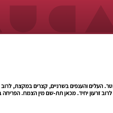
שיח או שיח מסועף, שגובהו 1.5-0.5 מטר. העלים והענפים בשרניים, קצר
ב זרעון יחיד. מכאן תת-שם מין הצמח. הפריחה באפ