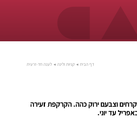
דף הבית
◂
קניות ולינה
◂
לענה חד-זרעית
ים במקצת, לרוב קרחים וצבעם ירוק כהה. הקרקפת זעירה
ריל עד יוני.