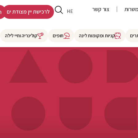
שרות
צור קשר
RU
HE
לרכישת יין מצודת ים
ר
רים
קניות ומקומות לינה
חופים
קולינריה וחיי לילה