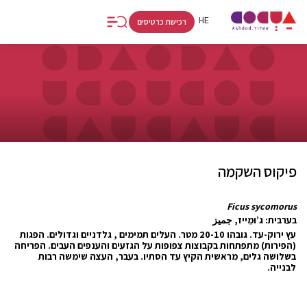
FR
RU
HE
רכישת כרטיסים
פיקוס השקמה
Ficus sycomorus
בערבית: ג’וּמֵייז, جميز
עץ ירוק-עד. גובהו 20-10 מטר. העלים תמימים , גלדניים וגדולים. הפגות
(הפירות) מתפתחות בקבוצות צפופות על הגזעים והענפים העבים. הפריחה
בשלושה גלים, מראשית הקיץ עד הסתיו. בעבר, העצה שימשה רבות
לבנייה.