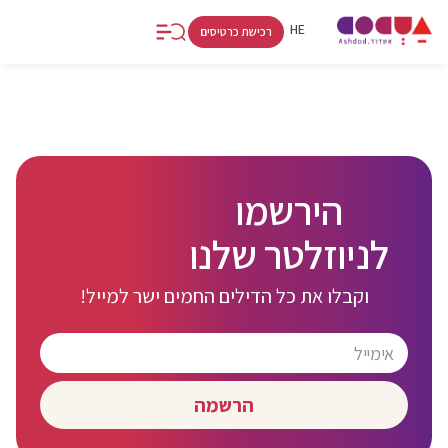
FR
RU
HE
רכישת כרטיסים
קולינריה
אטרקציות
קניות
אתרים
אמנות
וחיי לילה
וספורט
ולינה
ותרבות
הירשמו
לניוזלטר שלנו
וקבלו את כל הדילים החמים ישר למייל!
הרשמה