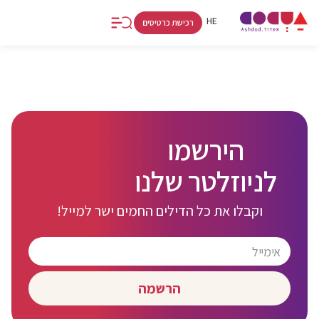
FR
RU
HE
רכישת כרטיסים
קולינריה
אטרקציות
קניות
אתרים
אמנות
וחיי לילה
וספורט
ולינה
ותרבות
הירשמו
לניוזלטר שלנו
וקבלו את כל הדילים החמים ישר למייל!
הרשמה