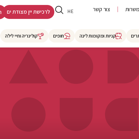
שרות
צור קשר
RU
HE
לרכישת יין מצודת ים
ר
רים
קניות ומקומות לינה
חופים
קולינריה וחיי לילה