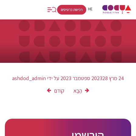
FR
RU
HE
רכישת כרטיסים
24 מרץ 2023
28 ספטמבר 2023
על ידי
ashdod_admin
הַבָּא
קודם
הירשמו