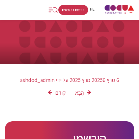
FR
RU
HE
רכישת כרטיסים
6 מרץ 2025
6 מרץ 2025
על ידי
ashdod_admin
הַבָּא
קודם
הירשמו