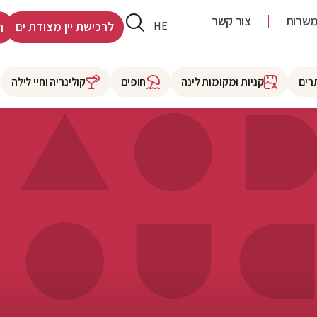
שרות
צור קשר
RU
HE
לרכישת יין מצודת ים
ר
רים
קניות ומקומות לינה
חופים
קולינריה וחיי לילה