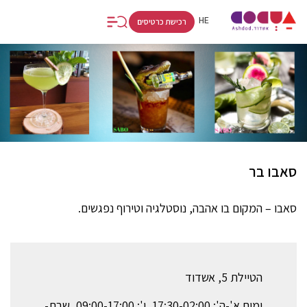
FR
RU
HE
רכישת כרטיסים
סאבו בר
סאבו – המקום בו אהבה, נוסטלגיה וטירוף נפגשים.
הטיילת 5, אשדוד
ימים א'-ה': 17:30-02:00, ו': 09:00-17:00, שבת-