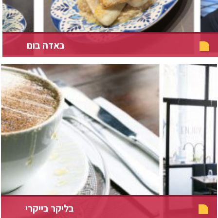
באדה בום
בליקר בייקרי