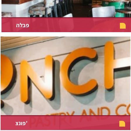
פבלה
פונצ’