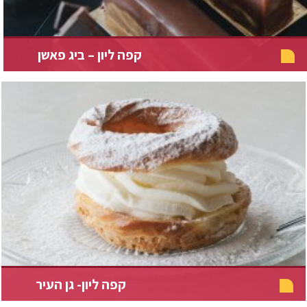
קפה ליון – ביג פאשן
קפה ליון- גן העיר