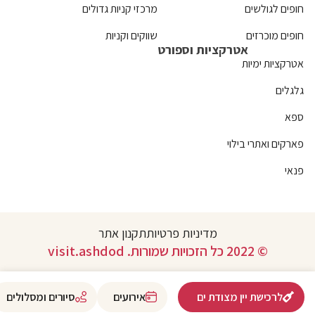
חופים לגולשים
מרכזי קניות גדולים
חופים מוכרזים
שווקים וקניות
אטרקציות וספורט
אטרקציות ימיות
גלגלים
ספא
פארקים ואתרי בילוי
פנאי
מדיניות פרטיות
תקנון אתר
© 2022 כל הזכויות שמורות. visit.ashdod
לרכישת יין מצודת ים
אירועים
סיורים ומסלולים