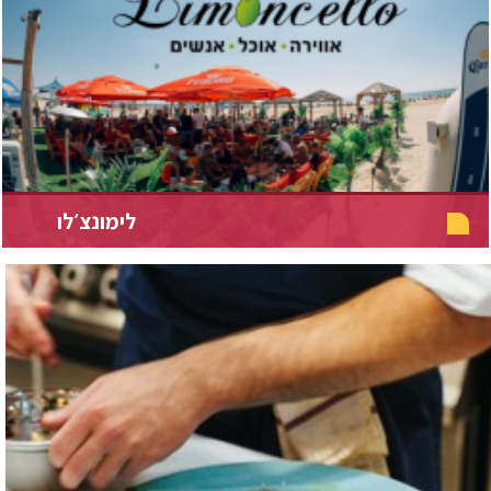
לימונצ׳לו