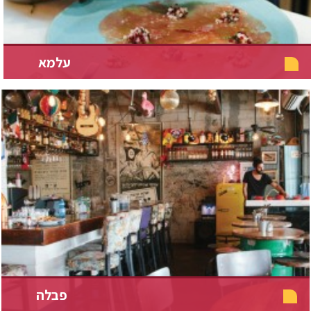
עלמא
פבלה