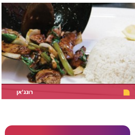
רונג’אן