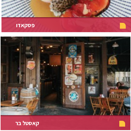
פסקאדו
קאסטל בר