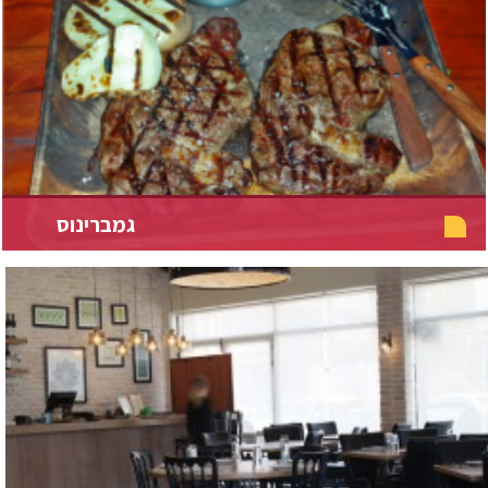
גמברינוס