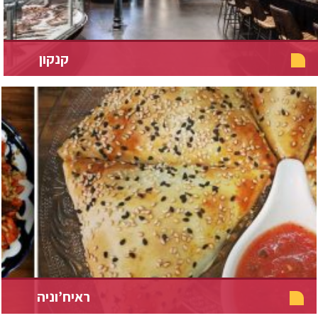
קנקון
ראיח’וניה