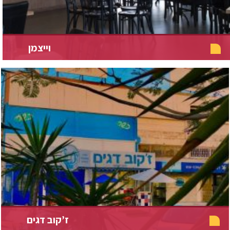
וייצמן
ז’קוב דגים