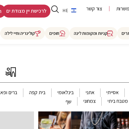
שרות
צור קשר
RU
HE
לרכישת יין מצודת ים
ר
רים
קניות ומקומות לינה
חופים
קולינריה וחיי לילה
אסייתי
אתני
בינלאומי
בית קפה
ברים ופאב
מטבח ביתי
צמחוני
שף