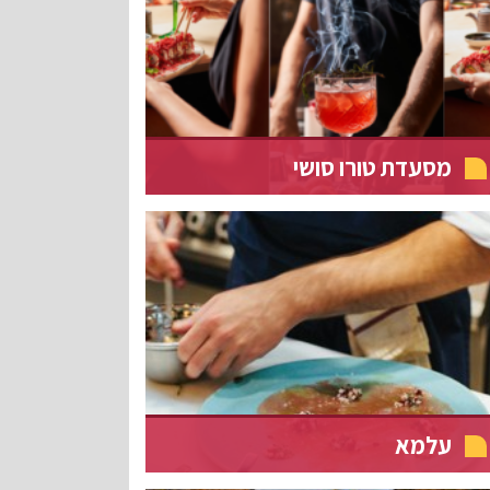
מסעדת טורו סושי
עלמא