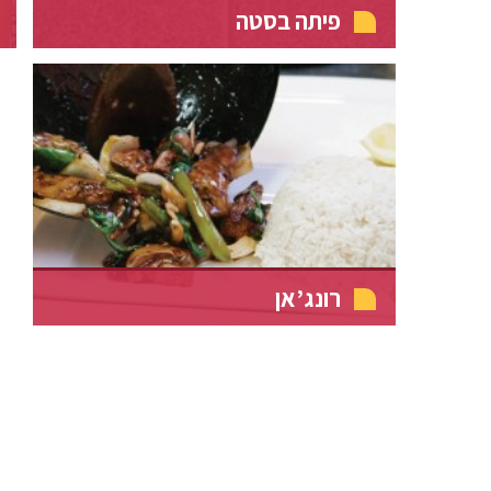
פיתה בסטה
רונג’אן