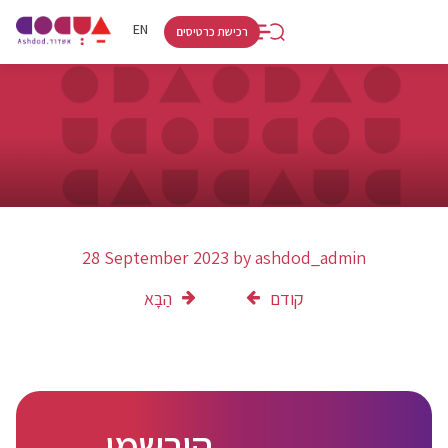
RU
HE
EN
רכישת כרטיסים
28 September 2023
by
ashdod_admin
קודם
הַבָּא
הירשמו