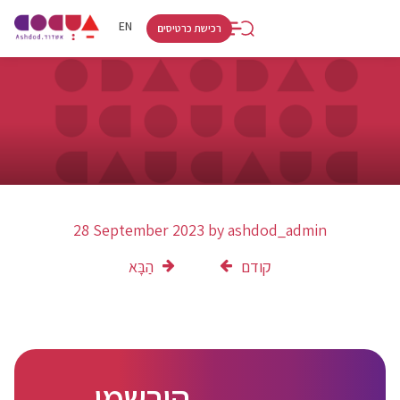
RU
HE
EN
רכישת כרטיסים
28 September 2023
by
ashdod_admin
קודם
הַבָּא
הירשמו