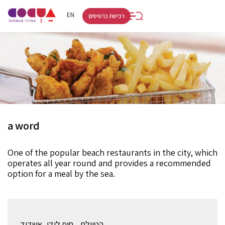
RU
HE
EN
רכישת כרטיסים
a word
One of the popular beach restaurants in the city, which
operates all year round and provides a recommended
option for a meal by the sea.
הטיילת , חוף לידו, אשדוד