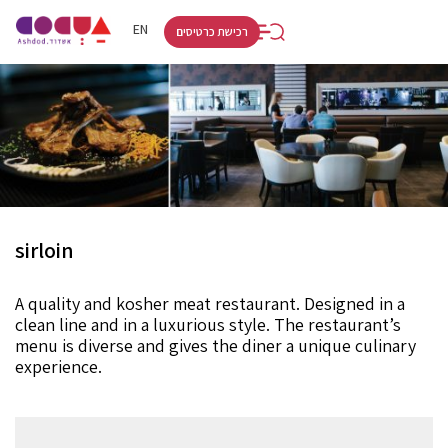
RU
HE
EN
רכישת כרטיסים
sirloin
A quality and kosher meat restaurant. Designed in a
clean line and in a luxurious style. The restaurant’s
menu is diverse and gives the diner a unique culinary
experience.