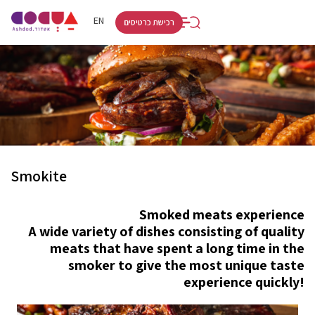
RU
HE
EN
רכישת כרטיסים
Smokite
Smoked meats experience
A wide variety of dishes consisting of quality
meats that have spent a long time in the
smoker to give the most unique taste
experience quickly!