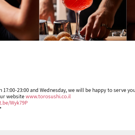
n 17:00-23:00 and Wednesday, we will be happy to serve you
our website
www.torosushi.co.il
it.be/Wyk79P
*