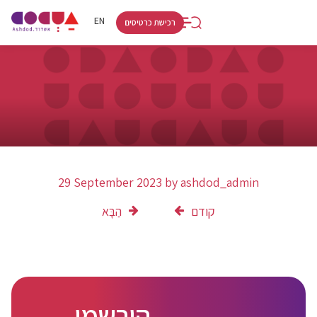
RU
HE
EN
רכישת כרטיסים
29 September 2023
by
ashdod_admin
קודם
הַבָּא
הירשמו