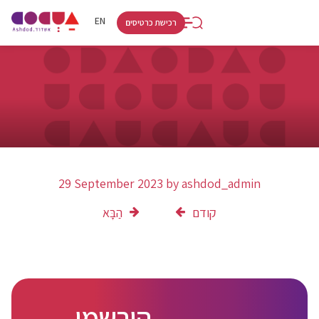
RU
HE
EN
רכישת כרטיסים
29 September 2023
by
ashdod_admin
קודם
הַבָּא
הירשמו