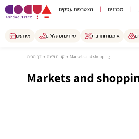
מכרזים
הצטרפות עסקים
ם
אומנות ותרבות
סיורים ומסלולים
אירועים
Markets and shopping
◂
קניות ולינה
◂
דף הבית
Markets and shoppi