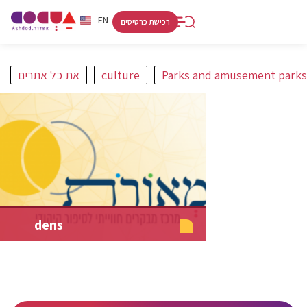
RU
HE
EN
רכישת כרטיסים
Parks and amusement parks
culture
את כל אתרים
פורט
קניות ולינה
אתרים
אמנות ותרבות
חופים
מסלולים
dens