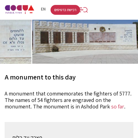
RU
HE
EN
רכישת כרטיסים
A monument to this day
A monument that commemorates the fighters of 5777.
The names of 54 fighters are engraved on the
monument. The monument is in Ashdod Park
so far
.
פארק עד הלום