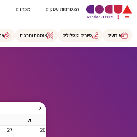
הצטרפות עסקים
מכרזים
מ
אירועים
סיורים ומסלולים
אומנות ותרבות
את
א
27
26