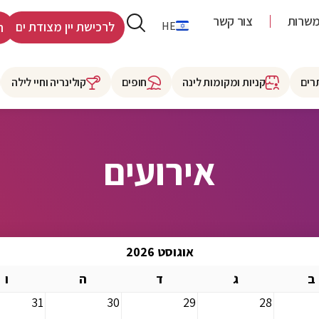
שרות
צור קשר
RU
HE
לרכישת יין מצודת ים
ר
רים
קניות ומקומות לינה
חופים
קולינריה וחיי לילה
אירועים
אוגוסט 2026
ב
ג
ד
ה
ו
31
30
29
28