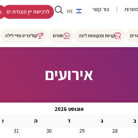
שרות
צור קשר
RU
HE
לרכישת יין מצודת ים
ר
רים
קניות ומקומות לינה
חופים
קולינריה וחיי לילה
אירועים
אוגוסט 2026
ב
ג
ד
ה
ו
31
30
29
28