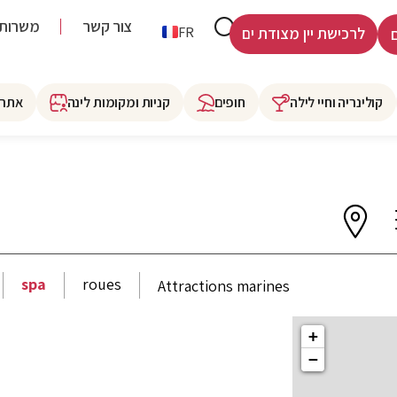
צור קשר
משרות
HE
FR
לרכישת יין מצודת ים
קולינריה וחיי לילה
חופים
קניות ומקומות לינה
אתרי
spa
roues
Attractions marines
+
−