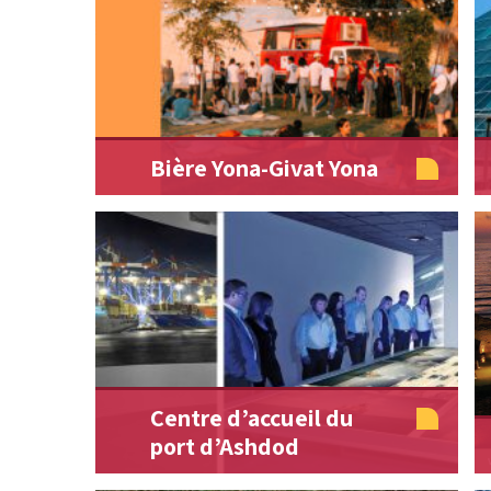
Bière Yona-Givat Yona
Centre d’accueil du
port d’Ashdod