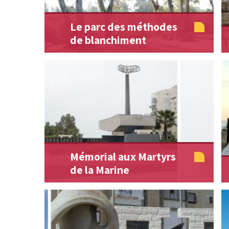
Le parc des méthodes
de blanchiment
Mémorial aux Martyrs
de la Marine