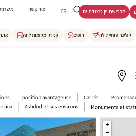
צור קשר
משרות
HE
FR
לרכישת יין מצודת ים
קולינריה וחיי לילה
חופים
קניות ומקומות לינה
אתרי
tions
position avantageuse
Carrés
Promenad
oniaux
Ashdod et ses environs
Monuments et stat
+
−