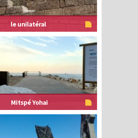
le unilatéral
Mitspé Yohai