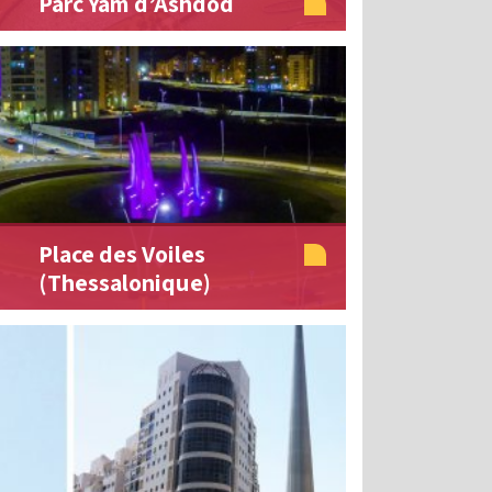
Parc Yam d’Ashdod
Place des Voiles
(Thessalonique)