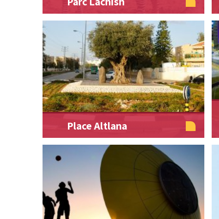
Parc Lachish
Place Altlana