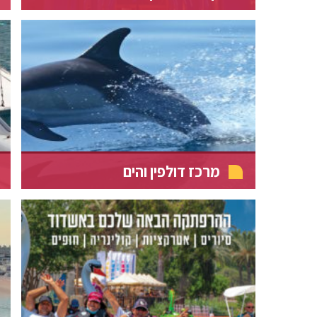
מרכז דולפין והים