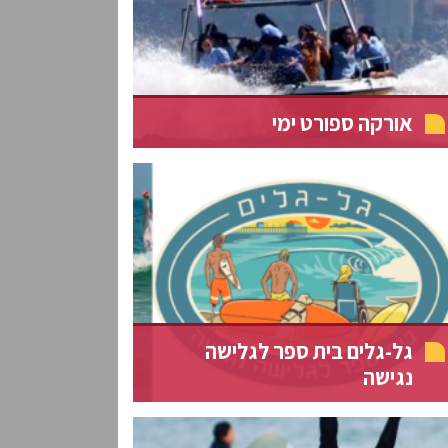
אורקה ספורט ימי
גל-גלים בית ספר לגלישה
נגישה