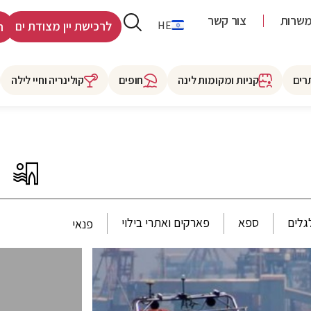
שרות
צור קשר
RU
HE
לרכישת יין מצודת ים
ר
רים
קניות ומקומות לינה
חופים
קולינריה וחיי לילה
גלים
ספא
פארקים ואתרי בילוי
פנאי