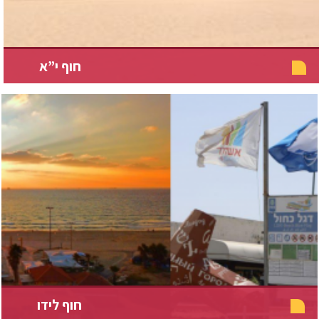
חוף י”א
חוף לידו