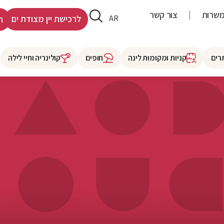
שרות
צור קשר
HE
AR
לרכישת יין מצודת ים
ר
רים
קניות ומקומות לינה
חופים
קולינריה וחיי לילה