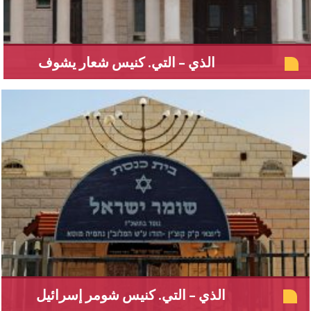
الذي – التي. كنيس شعار يشوف
الذي – التي. كنيس شومر إسرائيل