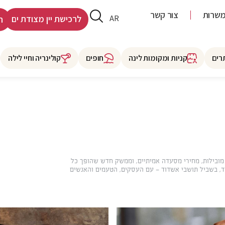
שרות
צור קשר
HE
AR
לרכישת יין מצודת ים
ר
רים
קניות ומקומות לינה
חופים
קולינריה וחיי לילה