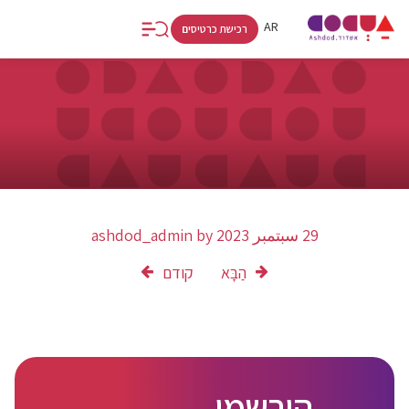
RU
AR
HE
רכישת כרטיסים
29 سبتمبر 2023
by
ashdod_admin
הַבָּא
קודם
הירשמו