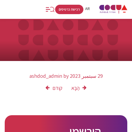
RU
AR
HE
רכישת כרטיסים
29 سبتمبر 2023
by
ashdod_admin
הַבָּא
קודם
הירשמו