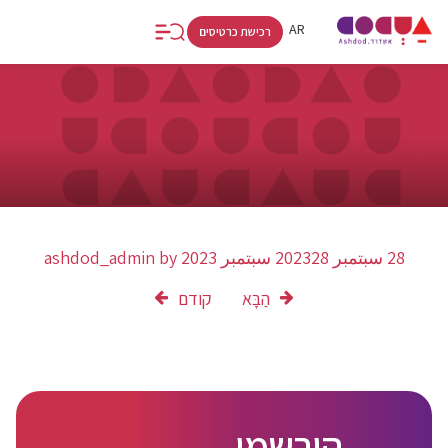
RU
AR
HE
רכישת כרטיסים
28 سبتمبر 2023
28 سبتمبر 2023
by
ashdod_admin
הַבָּא
קודם
הירשמו