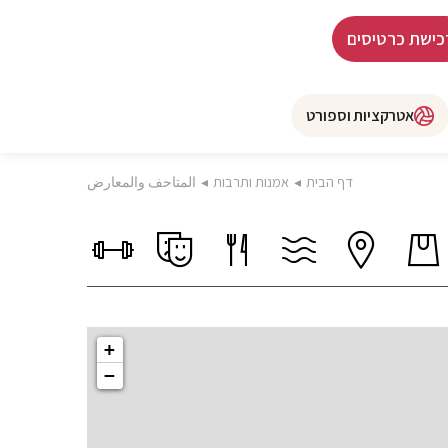
כישת כרטיסים
אטרקציות וספורט
דף הבית
◂
אמנות ותרבות
◂
المتاحف والمعارض
+
−