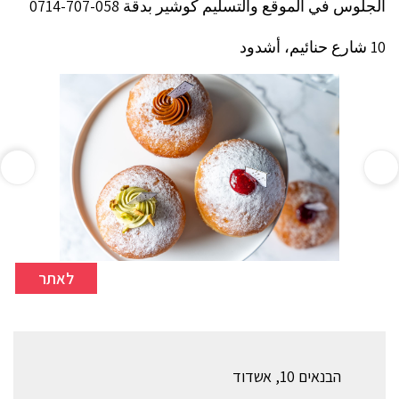
الجلوس في الموقع والتسليم كوشير بدقة 058-707-0714
10 شارع حنائيم، أشدود
לאתר
הבנאים 10, אשדוד