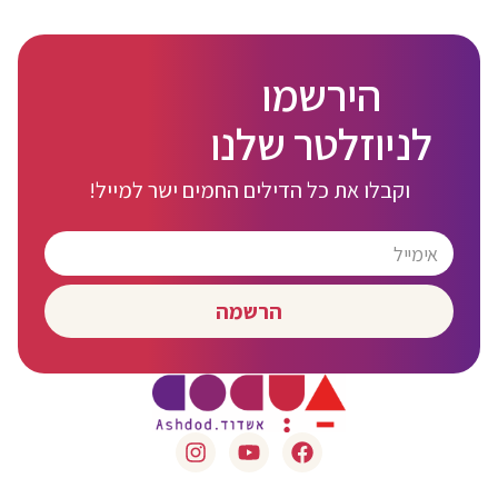
הירשמו
לניוזלטר שלנו
וקבלו את כל הדילים החמים ישר למייל!
הרשמה