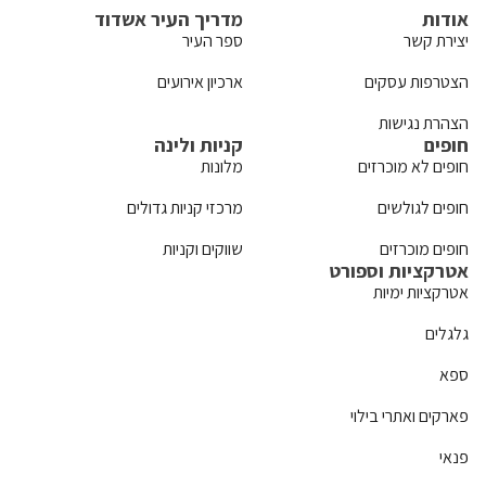
אודות
מדריך העיר אשדוד
יצירת קשר
ספר העיר
הצטרפות עסקים
ארכיון אירועים
הצהרת נגישות
חופים
קניות ולינה
חופים לא מוכרזים
מלונות
חופים לגולשים
מרכזי קניות גדולים
חופים מוכרזים
שווקים וקניות
אטרקציות וספורט
אטרקציות ימיות
גלגלים
ספא
פארקים ואתרי בילוי
פנאי