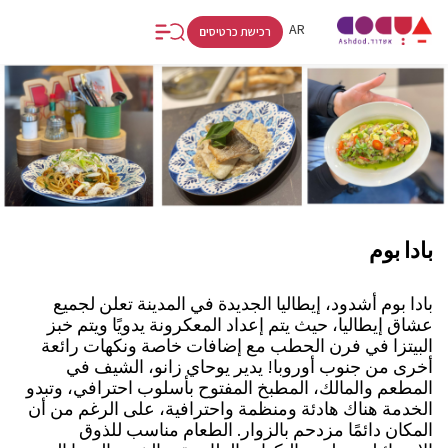
RU
AR
HE
רכישת כרטיסים
بادا بوم
بادا بوم أشدود، إيطاليا الجديدة في المدينة تعلن لجميع
عشاق إيطاليا، حيث يتم إعداد المعكرونة يدويًا ويتم خبز
البيتزا في فرن الحطب مع إضافات خاصة ونكهات رائعة
أخرى من جنوب أوروبا! يدير يوحاي زانو، الشيف في
المطعم والمالك، المطبخ المفتوح بأسلوب احترافي، وتبدو
الخدمة هناك هادئة ومنظمة واحترافية، على الرغم من أن
المكان دائمًا مزدحم بالزوار. الطعام مناسب للذوق