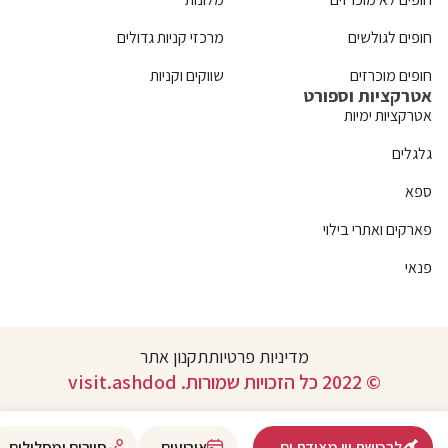
חופים לגולשים
מרכזי קניות גדולים
חופים מוכרזים
שווקים וקניות
אטרקציות וספורט
אטרקציות ימיות
גלגלים
ספא
פארקים ואתרי בילוי
פנאי
מדיניות פרטיות
תקנון אתר
© 2022 כל הזכויות שמורות. visit.ashdod
לרכישת יין מצודת ים
אירועים
סיורים ומסלולים