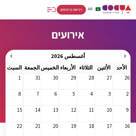
RU
AR
HE
רכישת כרטיסים
אירועים
أغسطس 2026
الأحد
الأثنين
الثلاثاء
الأربعاء
الخميس
الجمعة
السبت
1
31
30
29
28
27
26
8
7
6
5
4
3
2
15
14
13
12
11
10
9
22
21
20
19
18
17
16