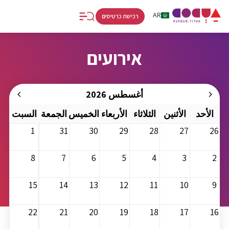
RU
AR
HE
רכישת כרטיסים
אירועים
أغسطس 2026
الأحد
الأثنين
الثلاثاء
الأربعاء
الخميس
الجمعة
السبت
1
31
30
29
28
27
26
8
7
6
5
4
3
2
15
14
13
12
11
10
9
22
21
20
19
18
17
16