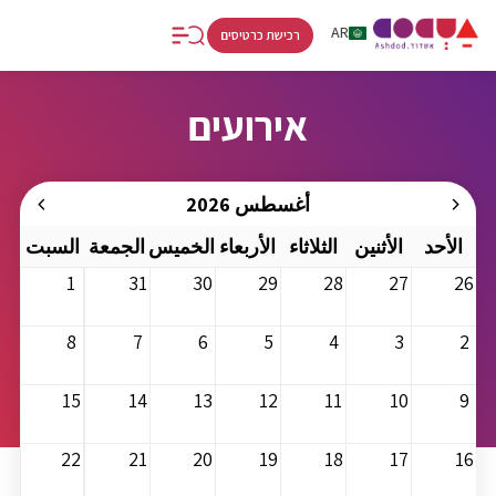
RU
AR
HE
רכישת כרטיסים
אירועים
أغسطس 2026
الأحد
الأثنين
الثلاثاء
الأربعاء
الخميس
الجمعة
السبت
1
31
30
29
28
27
26
8
7
6
5
4
3
2
15
14
13
12
11
10
9
22
21
20
19
18
17
16