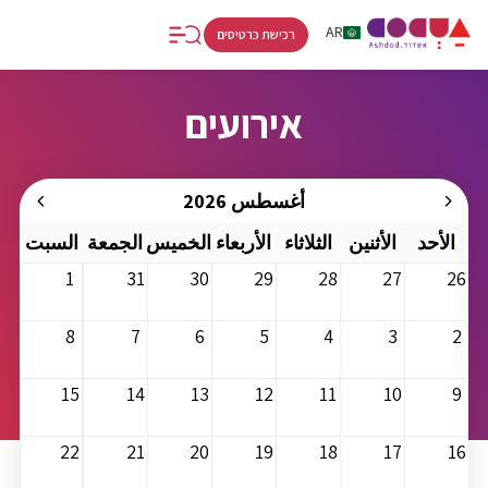
RU
AR
HE
רכישת כרטיסים
אירועים
أغسطس 2026
الأحد
الأثنين
الثلاثاء
الأربعاء
الخميس
الجمعة
السبت
1
31
30
29
28
27
26
8
7
6
5
4
3
2
15
14
13
12
11
10
9
22
21
20
19
18
17
16