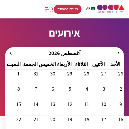
RU
AR
HE
רכישת כרטיסים
אירועים
أغسطس 2026
الأحد
الأثنين
الثلاثاء
الأربعاء
الخميس
الجمعة
السبت
1
31
30
29
28
27
26
8
7
6
5
4
3
2
15
14
13
12
11
10
9
22
21
20
19
18
17
16