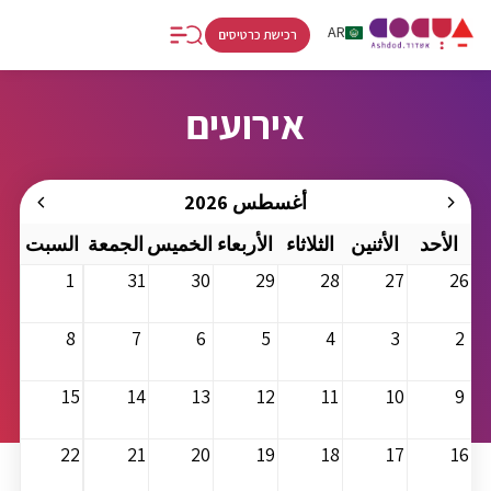
RU
AR
HE
רכישת כרטיסים
אירועים
أغسطس 2026
الأحد
الأثنين
الثلاثاء
الأربعاء
الخميس
الجمعة
السبت
1
31
30
29
28
27
26
8
7
6
5
4
3
2
15
14
13
12
11
10
9
22
21
20
19
18
17
16