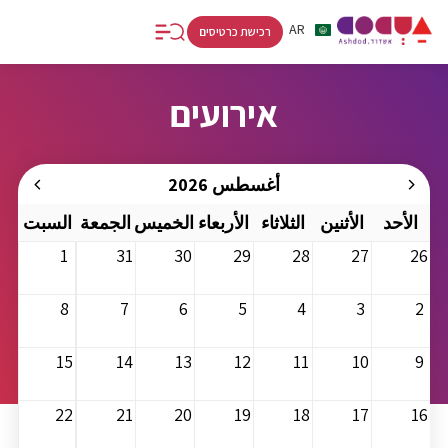
RU
AR
HE
רכישת כרטיסים
אירועים
أغسطس 2026
الأحد
الأثنين
الثلاثاء
الأربعاء
الخميس
الجمعة
السبت
1
31
30
29
28
27
26
8
7
6
5
4
3
2
15
14
13
12
11
10
9
22
21
20
19
18
17
16