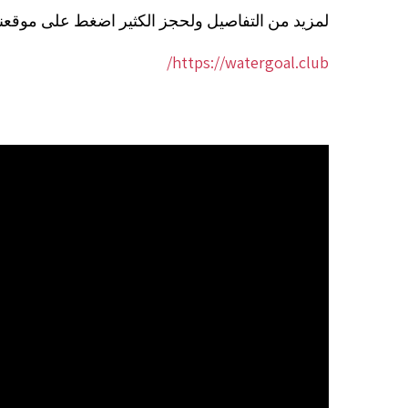
لمزيد من التفاصيل ولحجز الكثير اضغط على موقعنا 
https://watergoal.club/