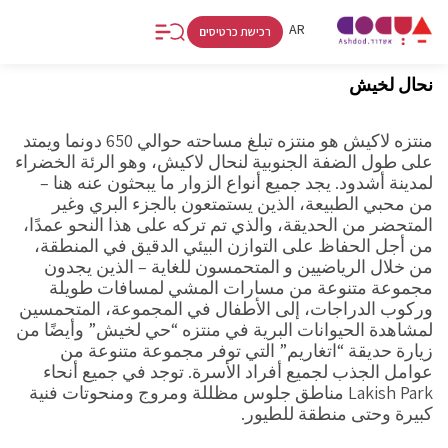
RU
AR
HE
רכישת כרטיסים
نحال لخيش
منتزه لاكيش هو منتزه تبلغ مساحته حوالي 650 دونما ويمتد
على طول الضفة الجنوبية لنحال لاكيش، وهو الرئة الخضراء
لمدينة أشدود. يجد جميع أنواع الزوار ما يبحثون عنه هنا –
من محبي الطبيعة، الذين يستمتعون بالجزء البري وغير
المتحضر من الحديقة، والذي تم تركه على هذا النحو عمدًا،
من أجل الحفاظ على التوازن البيئي الدقيق في المنطقة،
من خلال الرياضيين و المتحمسون للغاية – الذين يجدون
مجموعة متنوعة من مسارات المشي لمسافات طويلة
وركوب الدراجات، إلى الأطفال في المجموعة، المتحمسين
لمشاهدة الحيوانات البرية في منتزه “حي لخيش” وأيضًا من
زيارة حديقة “اتغاريم” التي توفر مجموعة متنوعة من
عوامل الجذب لجميع أفراد الأسرة. توجد في جميع أنحاء
Lakish Park مناطق جلوس مظللة ومروج ومنحوتات فنية
كبيرة وحتى منطقة للطيور.