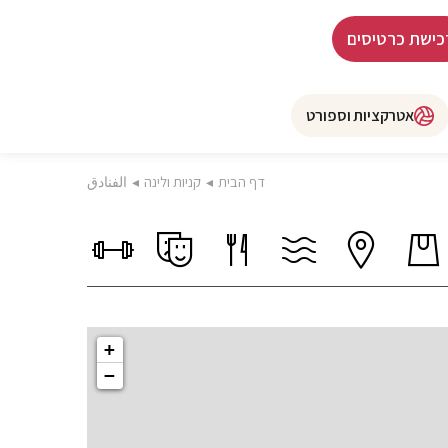
כישת כרטיסים
אטרקציות וספורט
דף הבית
◂
קניות ולינה
◂
الفنادق
+
−